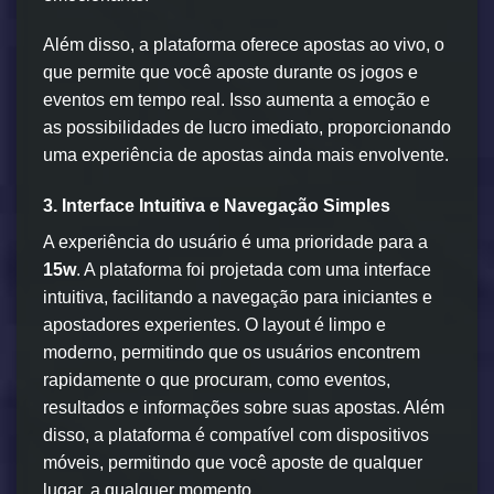
Além disso, a plataforma oferece apostas ao vivo, o
que permite que você aposte durante os jogos e
eventos em tempo real. Isso aumenta a emoção e
as possibilidades de lucro imediato, proporcionando
uma experiência de apostas ainda mais envolvente.
3.
Interface Intuitiva e Navegação Simples
A experiência do usuário é uma prioridade para a
15w
. A plataforma foi projetada com uma interface
intuitiva, facilitando a navegação para iniciantes e
apostadores experientes. O layout é limpo e
moderno, permitindo que os usuários encontrem
rapidamente o que procuram, como eventos,
resultados e informações sobre suas apostas. Além
disso, a plataforma é compatível com dispositivos
móveis, permitindo que você aposte de qualquer
lugar, a qualquer momento.