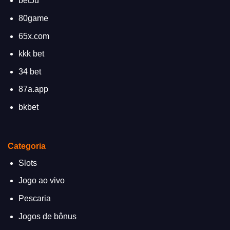
bet5u
80game
65x.com
kkk bet
34 bet
87a.app
bkbet
Categoria
Slots
Jogo ao vivo
Pescaria
Jogos de bônus