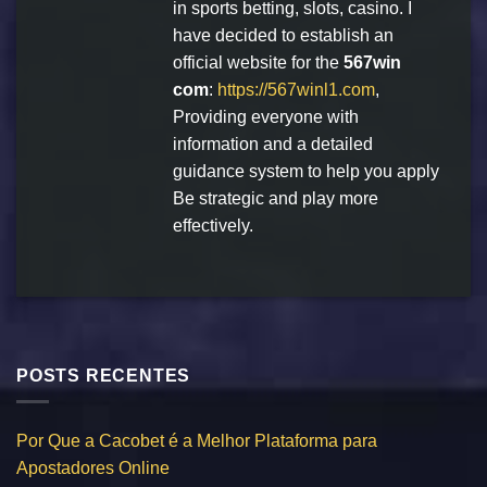
in sports betting, slots, casino. I
have decided to establish an
official website for the
567win
com
:
https://567winl1.com
,
Providing everyone with
information and a detailed
guidance system to help you apply
Be strategic and play more
effectively.
POSTS RECENTES
Por Que a Cacobet é a Melhor Plataforma para
Apostadores Online