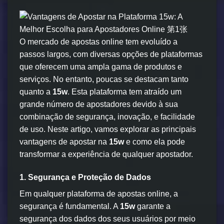
O mercado de apostas online tem evoluído a
passos largos, com diversas opções de plataformas
que oferecem uma ampla gama de produtos e
serviços. No entanto, poucas se destacam tanto
quanto a
15w
. Esta plataforma tem atraído um
grande número de apostadores devido à sua
combinação de segurança, inovação, e facilidade
de uso. Neste artigo, vamos explorar as principais
vantagens de apostar na
15w
e como ela pode
transformar a experiência de qualquer apostador.
1.
Segurança e Proteção de Dados
Em qualquer plataforma de apostas online, a
segurança é fundamental. A
15w
garante a
segurança dos dados dos seus usuários por meio