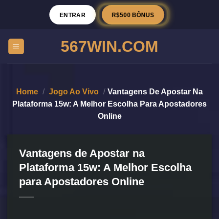
R$500 BÔNUS
ENTRAR
567WIN.COM
Home
/
Jogo Ao Vivo
/
Vantagens De Apostar Na
Plataforma 15w: A Melhor Escolha Para Apostadores
Online
Vantagens de Apostar na
Plataforma 15w: A Melhor Escolha
para Apostadores Online