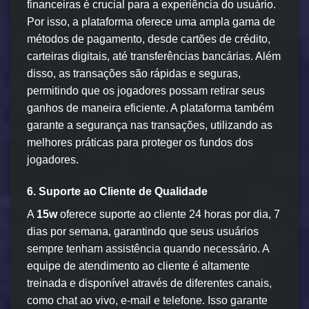
financeiras é crucial para a experiência do usuário.
Por isso, a plataforma oferece uma ampla gama de
métodos de pagamento, desde cartões de crédito,
carteiras digitais, até transferências bancárias. Além
disso, as transações são rápidas e seguras,
permitindo que os jogadores possam retirar seus
ganhos de maneira eficiente. A plataforma também
garante a segurança nas transações, utilizando as
melhores práticas para proteger os fundos dos
jogadores.
6.
Suporte ao Cliente de Qualidade
A
15w
oferece suporte ao cliente 24 horas por dia, 7
dias por semana, garantindo que seus usuários
sempre tenham assistência quando necessário. A
equipe de atendimento ao cliente é altamente
treinada e disponível através de diferentes canais,
como chat ao vivo, e-mail e telefone. Isso garante