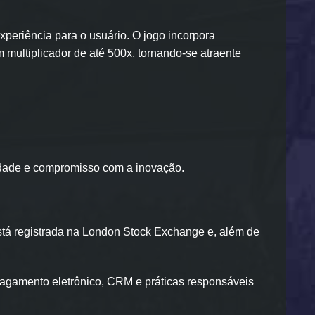
periência para o usuário. O jogo incorpora
multiplicador de até 500x, tornando-se atraente
ilidade e compromisso com a inovação.
tá registrada na London Stock Exchange e, além de
pagamento eletrônico, CRM e práticas responsáveis