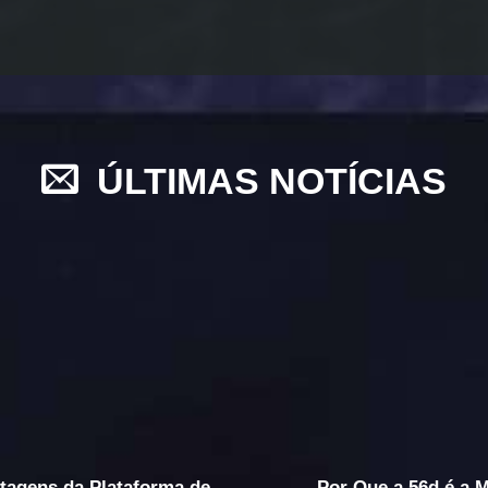
ÚLTIMAS NOTÍCIAS
tagens da Plataforma de
Por Que a 56d é a 