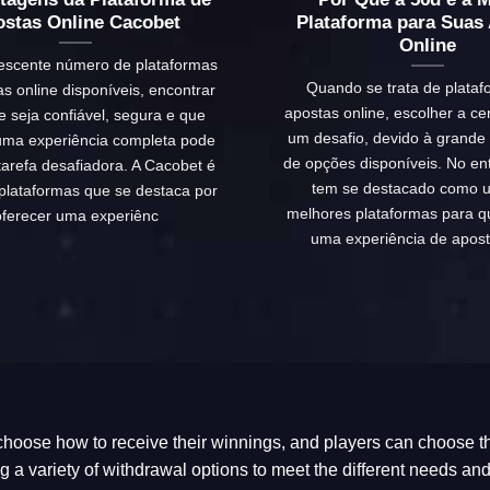
stas Online Cacobet
Plataforma para Suas
Online
escente número de plataformas
Quando se trata de plataf
s online disponíveis, encontrar
apostas online, escolher a ce
 seja confiável, segura e que
um desafio, devido à grande
uma experiência completa pode
de opções disponíveis. No en
tarefa desafiadora. A Cacobet é
tem se destacado como 
plataformas que se destaca por
melhores plataformas para 
oferecer uma experiênc
uma experiência de apos
o choose how to receive their winnings, and players can choose 
 variety of withdrawal options to meet the different needs and p