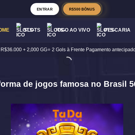
ENTRAR
R$500 BÔNUS
OME
SLOTS
JOGO AO VIVO
PESCARIA
 2,000 GG
⭐ 2 Gols à Frente Pagamento antecipado
⭐ Drops & Wi
forma de jogos famosa no Brasil 