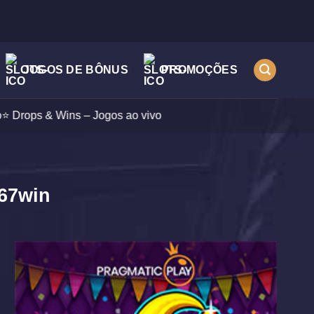
JOGOS DE BÔNUS
PROMOÇÕES
ns – Jogos ao vivo
567win