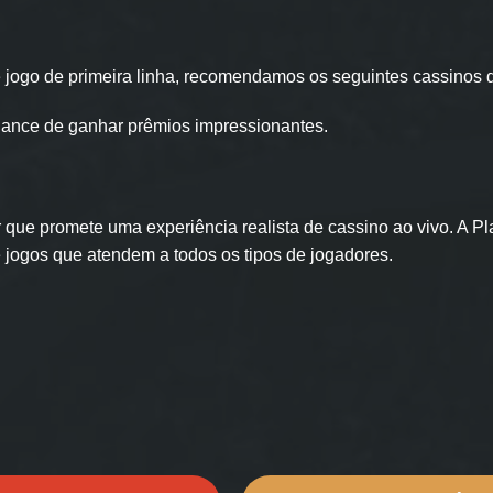
e jogo de primeira linha, recomendamos os seguintes cassinos
hance de ganhar prêmios impressionantes.
 que promete uma experiência realista de cassino ao vivo. A P
jogos que atendem a todos os tipos de jogadores.