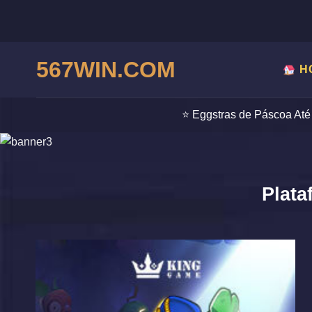
567WIN.COM
H
⭐ Eggstras de Páscoa Até R$36.000 +
Plata