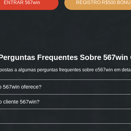
ENTRAR 567win
REGISTRO R$500 BÔN
Perguntas Frequentes Sobre 567win
postas a algumas perguntas frequentes sobre o567win em detal
o 567win oferece?
 cliente 567win?