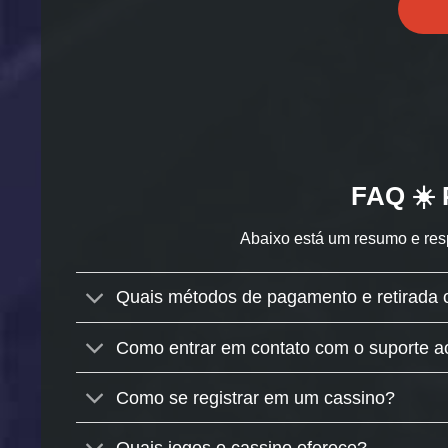
FAQ ☀️ 
Abaixo está um resumo e res
Quais métodos de pagamento e retirada 
Como entrar em contato com o suporte ao
Como se registrar em um cassino?
Quais jogos o cassino oferece?