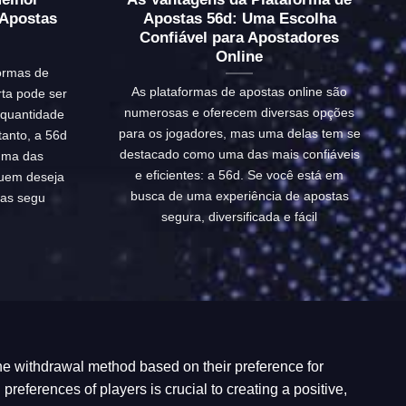
 Apostas
Apostas 56d: Uma Escolha
Confiável para Apostadores
Online
ormas de
As plataformas de apostas online são
rta pode ser
numerosas e oferecem diversas opções
 quantidade
para os jogadores, mas uma delas tem se
tanto, a 56d
destacado como uma das mais confiáveis
uma das
e eficientes: a 56d. Se você está em
quem deseja
busca de uma experiência de apostas
tas segu
segura, diversificada e fácil
the withdrawal method based on their preference for
references of players is crucial to creating a positive,