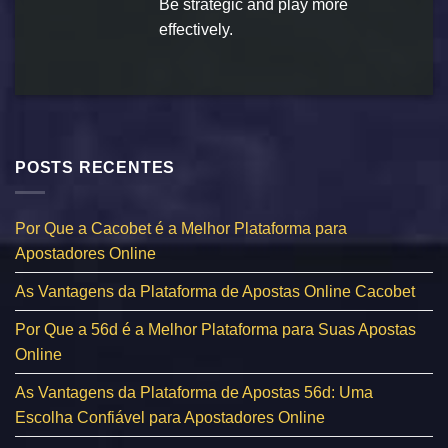
Be strategic and play more
effectively.
POSTS RECENTES
Por Que a Cacobet é a Melhor Plataforma para
Apostadores Online
As Vantagens da Plataforma de Apostas Online Cacobet
Por Que a 56d é a Melhor Plataforma para Suas Apostas
Online
As Vantagens da Plataforma de Apostas 56d: Uma
Escolha Confiável para Apostadores Online