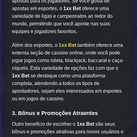
apostas para os jogadores. Se você gosta de
apostas em esportes, o
1xx Bet
oferece uma
variedade de ligas e campeonatos ao redor do
mundo, permitindo que você aposte nas suas
equipes e jogadores favoritos.
Além dos esportes, o
1xx Bet
também oferece uma
extensa seção de cassino online, onde você pode
jogar jogos como roleta, blackjack, baccarat e caça-
níqueis. Esta variedade de opções faz com que o
1xx Bet
se destaque como uma plataforma
completa, atendendo a todos os tipos de
apostadores, sejam eles interessados em esportes
ou em jogos de cassino.
3. Bônus e Promoções Atraentes
Outro benefício de escolher o
1xx Bet
são seus
bônus e promoções atrativas para novos usuários e