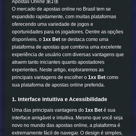
O mercado de apostas online no Brasil tem se
expandido rapidamente, com muitas plataformas
oferecendo uma variedade de jogos e
oportunidades para os jogadores. Dentre as opções
disponíveis, o
1xx Bet
se destaca como uma
plataforma de apostas que combina uma excelente
experiência de usuário com diversas vantagens que
atraem tanto iniciantes quanto apostadores
experientes. Neste artigo, exploraremos as
principais vantagens de escolher o
1xx Bet
como
sua plataforma de apostas online preferida.
1. Interface Intuitiva e Acessibilidade
Uma das principais vantagens do
1xx Bet
é sua
interface amigável e intuitiva. Mesmo que você seja
novo no mundo das apostas online, a plataforma é
extremamente fácil de navegar. O design é simples,