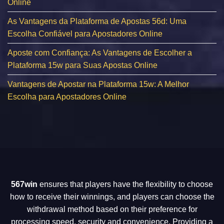
Online
As Vantagens da Plataforma de Apostas 56d: Uma
Escolha Confiável para Apostadores Online
Aposte com Confiança: As Vantagens de Escolher a
Plataforma 15w para Suas Apostas Online
Vantagens de Apostar na Plataforma 15w: A Melhor
Escolha para Apostadores Online
567win
ensures that players have the flexibility to choose
how to receive their winnings, and players can choose the
withdrawal method based on their preference for
processing speed, security and convenience. Providing a