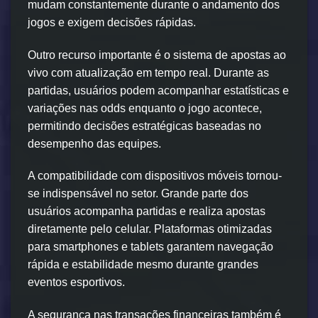
mudam constantemente durante o andamento dos
jogos e exigem decisões rápidas.
Outro recurso importante é o sistema de apostas ao
vivo com atualização em tempo real. Durante as
partidas, usuários podem acompanhar estatísticas e
variações nas odds enquanto o jogo acontece,
permitindo decisões estratégicas baseadas no
desempenho das equipes.
A compatibilidade com dispositivos móveis tornou-
se indispensável no setor. Grande parte dos
usuários acompanha partidas e realiza apostas
diretamente pelo celular. Plataformas otimizadas
para smartphones e tablets garantem navegação
rápida e estabilidade mesmo durante grandes
eventos esportivos.
A segurança nas transações financeiras também é