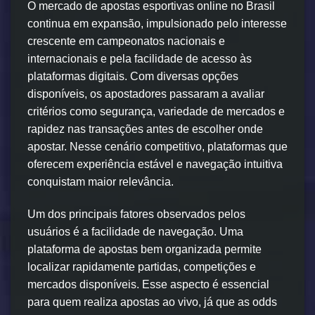
O mercado de apostas esportivas online no Brasil
continua em expansão, impulsionado pelo interesse
crescente em campeonatos nacionais e
internacionais e pela facilidade de acesso às
plataformas digitais. Com diversas opções
disponíveis, os apostadores passaram a avaliar
critérios como segurança, variedade de mercados e
rapidez nas transações antes de escolher onde
apostar. Nesse cenário competitivo, plataformas que
oferecem experiência estável e navegação intuitiva
conquistam maior relevância.
Um dos principais fatores observados pelos
usuários é a facilidade de navegação. Uma
plataforma de apostas bem organizada permite
localizar rapidamente partidas, competições e
mercados disponíveis. Esse aspecto é essencial
para quem realiza apostas ao vivo, já que as odds