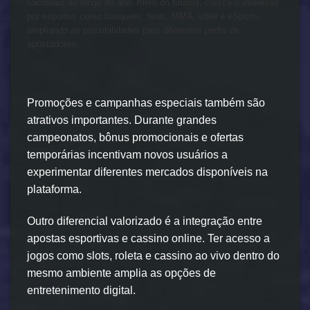
nacionais ao longo do ano. Além do futebol, cresce o interesse
por esportes como basquete, tênis, MMA, vôlei e eSports,
ampliando as possibilidades para diferentes perfis de
apostadores.
Promoções e campanhas especiais também são
atrativos importantes. Durante grandes
campeonatos, bônus promocionais e ofertas
temporárias incentivam novos usuários a
experimentar diferentes mercados disponíveis na
plataforma.
Outro diferencial valorizado é a integração entre
apostas esportivas e cassino online. Ter acesso a
jogos como slots, roleta e cassino ao vivo dentro do
mesmo ambiente amplia as opções de
entretenimento digital.