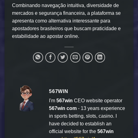
Combinando navegação intuitiva, diversidade de
mercados e segurança financeira, a plataforma se
apresenta como alternativa interessante para
apostadores brasileiros que buscam praticidade e
estabilidade ao apostar online.
567WIN
I'm
567win
CEO website operator
567win com
- 13 years experience
in sports betting, slots, casino. I
have decided to establish an
official website for the
567win