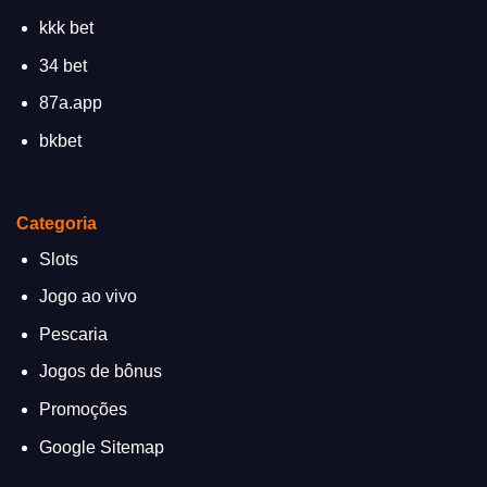
kkk bet
34 bet
87a.app
bkbet
Categoria
Slots
Jogo ao vivo
Pescaria
Jogos de bônus
Promoções
Google Sitemap