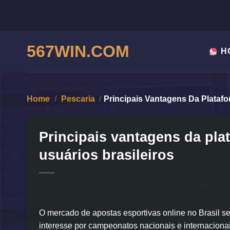
567WIN.COM
H
Home
/
Pescaria
/
Principais Vantagens Da Platafo
Principais vantagens da pla
usuários brasileiros
O mercado de apostas esportivas online no Brasil 
interesse por campeonatos nacionais e internacionai