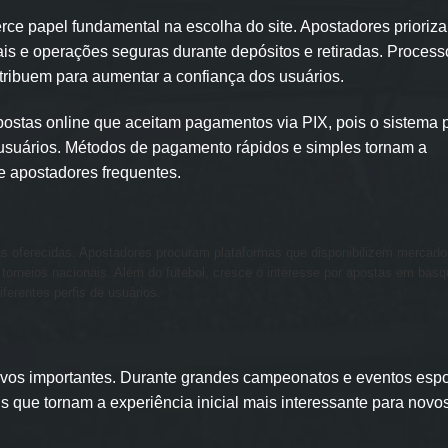
ce papel fundamental na escolha do site. Apostadores prioriz
is e operações seguras durante depósitos e retiradas. Process
ribuem para aumentar a confiança dos usuários.
apostas online que aceitam pagamentos via PIX, pois o sistema 
s usuários. Métodos de pagamento rápidos e simples tornam a
 e apostadores frequentes.
vas oferecidas. Apostadores procuram plataformas que disponibilizem mercad
rneios nacionais. Além do futebol, cresce o interesse por apostas em basq
ferentes perfis de usuários.
os importantes. Durante grandes campeonatos e eventos espor
que tornam a experiência inicial mais interessante para novo