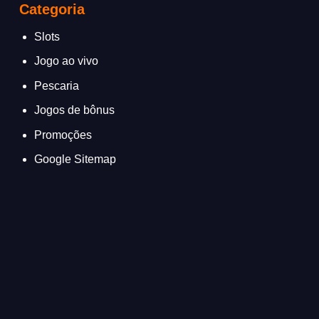
Categoria
Slots
Jogo ao vivo
Pescaria
Jogos de bônus
Promoções
Google Sitemap