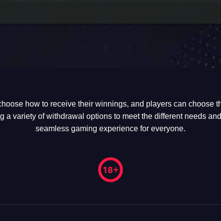
o choose how to receive their winnings, and players can choose 
 variety of withdrawal options to meet the different needs and p
seamless gaming experience for everyone.