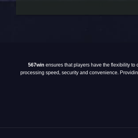
567win
ensures that players have the flexibility t
processing speed, security and convenience. Providing a