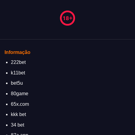
Informação
222bet
k11bet
bet5u
80game
65x.com
kkk bet
34 bet