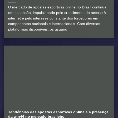
O mercado de apostas esportivas online no Brasil continua
em expansão, impulsionado pelo crescimento do acesso à
internet e pelo interesse constante dos torcedores em
campeonatos nacionais e internacionais. Com diversas
plataformas disponíveis, os usuário
Tendências das apostas esportivas online e a presença
da win44 no mercado brasileiro