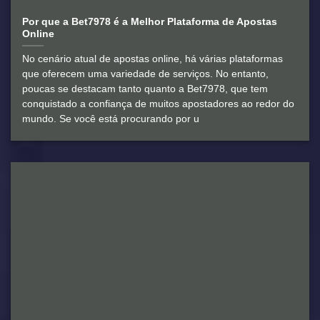
Por que a Bet7978 é a Melhor Plataforma de Apostas
Online
No cenário atual de apostas online, há várias plataformas
que oferecem uma variedade de serviços. No entanto,
poucas se destacam tanto quanto a Bet7978, que tem
conquistado a confiança de muitos apostadores ao redor do
mundo. Se você está procurando por u