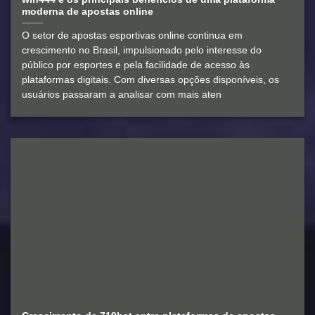
moderna de apostas online
O setor de apostas esportivas online continua em
crescimento no Brasil, impulsionado pelo interesse do
público por esportes e pela facilidade de acesso às
plataformas digitais. Com diversas opções disponíveis, os
usuários passaram a analisar com mais aten