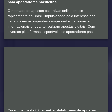
para apostadores brasileiros
O mercado de apostas esportivas online cresce
rapidamente no Brasil, impulsionado pelo interesse dos
usuários em acompanhar campeonatos nacionais e
internacionais enquanto realizam apostas digitais. Com
diversas plataformas disponíveis, os apostadores pas
Crescimento da 67bet entre plataformas de apostas