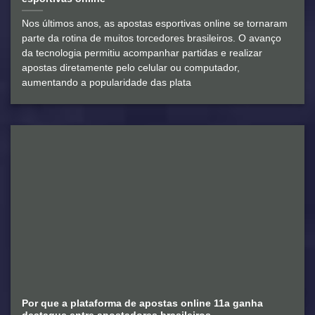
Nos últimos anos, as apostas esportivas online se tornaram
parte da rotina de muitos torcedores brasileiros. O avanço
da tecnologia permitiu acompanhar partidas e realizar
apostas diretamente pelo celular ou computador,
aumentando a popularidade das plata
Por que a plataforma de apostas online 11a ganha