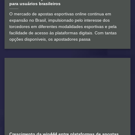
para usuários brasileiros
O mercado de apostas esportivas online continua em
expansão no Brasil, impulsionado pelo interesse dos
torcedores em diferentes modalidades esportivas e pela
facilidade de acesso às plataformas digitais. Com tantas
opções disponíveis, os apostadores passa
Crescimento da win444 entre plataformas de apostas