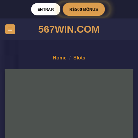
R$500 BÔNUS
ENTRAR
567WIN.COM
Home
/
Slots