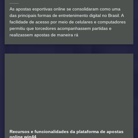
As apostas esportivas online se consolidaram como uma
das principais formas de entretenimento digital no Brasil. A
facilidade de acesso por meio de celulares e computadores
permitiu que torcedores acompanhassem partidas e
realizassem apostas de maneira rá
Recursos e funcionalidades da plataforma de apostas
online win44