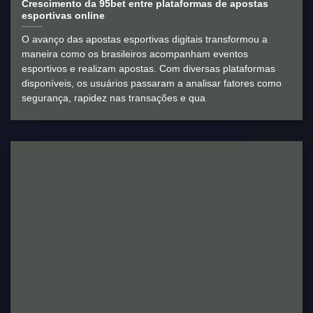
Crescimento da 95bet entre plataformas de apostas
esportivas online
O avanço das apostas esportivas digitais transformou a
maneira como os brasileiros acompanham eventos
esportivos e realizam apostas. Com diversas plataformas
disponíveis, os usuários passaram a analisar fatores como
segurança, rapidez nas transações e qua