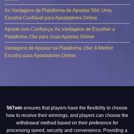
As Vantagens da Plataforma de Apostas 56d: Uma
Escolha Confiável para Apostadores Online
Aposte com Confiança: As Vantagens de Escolher a
Plataforma 15w para Suas Apostas Online
Vantagens de Apostar na Plataforma 15w: A Melhor
Escolha para Apostadores Online
567win
ensures that players have the flexibility to choose
how to receive their winnings, and players can choose the
withdrawal method based on their preference for
processing speed, security and convenience. Providing a