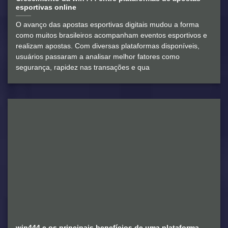
esportivas online
O avanço das apostas esportivas digitais mudou a forma
como muitos brasileiros acompanham eventos esportivos e
realizam apostas. Com diversas plataformas disponíveis,
usuários passaram a analisar melhor fatores como
segurança, rapidez nas transações e qua
win444 e os principais benefícios de uma plataforma