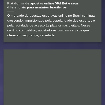
Plataforma de apostas online 56d Bet e seus
diferenciais para usuários brasileiros
O mercado de apostas esportivas online no Brasil continua
crescendo, impulsionado pela popularidade dos esportes e
pela facilidade de acesso às plataformas digitais. Nesse
cenário competitivo, apostadores buscam serviços que
ofereçam segurança, variedade