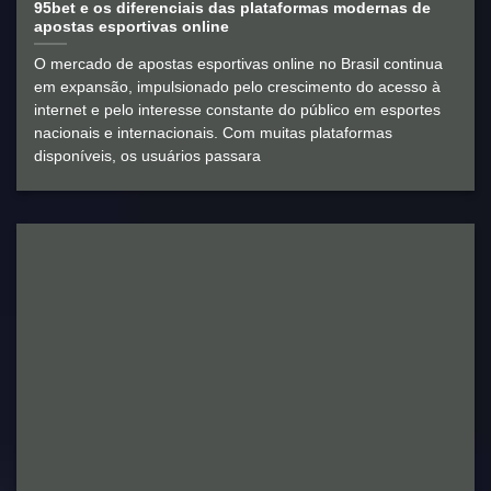
95bet e os diferenciais das plataformas modernas de
apostas esportivas online
O mercado de apostas esportivas online no Brasil continua
em expansão, impulsionado pelo crescimento do acesso à
internet e pelo interesse constante do público em esportes
nacionais e internacionais. Com muitas plataformas
disponíveis, os usuários passara